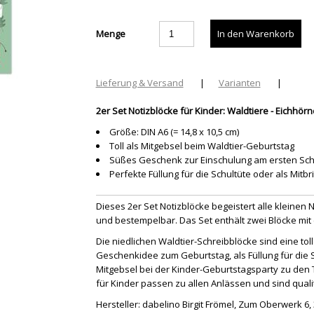
Menge
Lieferung & Versand
|
Varianten
|
2er Set Notizblöcke für Kinder: Waldtiere - Eichhö
Größe: DIN A6 (= 14,8 x 10,5 cm)
Toll als Mitgebsel beim Waldtier-Geburtstag
Süßes Geschenk zur Einschulung am ersten Sch
Perfekte Füllung für die Schultüte oder als Mit
Dieses 2er Set Notizblöcke begeistert alle kleinen 
und bestempelbar. Das Set enthält zwei Blöcke mit e
Die niedlichen Waldtier-Schreibblöcke sind eine toll
Geschenkidee zum Geburtstag, als Füllung für die 
Mitgebsel bei der Kinder-Geburtstagsparty zu den
für Kinder passen zu allen Anlässen und sind quali
Hersteller: dabelino Birgit Frömel, Zum Oberwerk 6