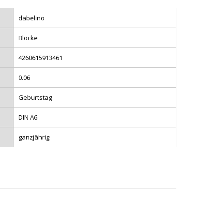
dabelino
Blöcke
4260615913461
0.06
Geburtstag
DIN A6
ganzjährig