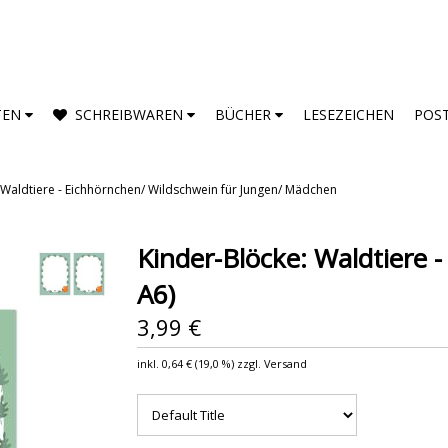
TEN
SCHREIBWAREN
BÜCHER
LESEZEICHEN
POS
 Waldtiere - Eichhörnchen/ Wildschwein für Jungen/ Mädchen
Kinder-Blöcke: Waldtiere 
A6)
3,99 €
inkl.
0,64 €
(
19,0 %
) zzgl. Versand