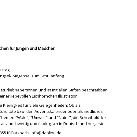
rnchen für Jungen und Mädchen
ultag
bringsel/ Mitgebsel zum Schulanfang
Naturliebhaber:innen und ist mit allen Stiften beschreibbar
iner liebevollen Eichhörnchen Illustration.
e Kleinigkeit für viele Gelegenheiten: Ob als
Schultüte bzw. den Adventskalender oder als niedliches
 Themen "Wald", "Umwelt" und "Natur", die Schreibblöcke
tativ hochwertig und ökologisch in Deutschland hergestellt.
, 35510 Butzbach, info@dablino.de