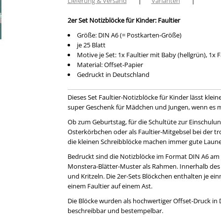
Lieferung & Versand
|
Varianten
|
2er Set Notizblöcke für Kinder: Faultier
Größe: DIN A6 (= Postkarten-Größe)
je 25 Blatt
Motive je Set: 1x Faultier mit Baby (hellgrün), 1x 
Material: Offset-Papier
Gedruckt in Deutschland
Dieses Set Faultier-Notizblöcke für Kinder lässt klei
super Geschenk für Mädchen und Jungen, wenn es mal 
Ob zum Geburtstag, für die Schultüte zur Einschulun
Osterkörbchen oder als Faultier-Mitgebsel bei der 
die kleinen Schreibblöcke machen immer gute Laune
Bedruckt sind die Notizblöcke im Format DIN A6 am
Monstera-Blätter-Muster als Rahmen. Innerhalb des 
und Kritzeln. Die 2er-Sets Blöckchen enthalten je ei
einem Faultier auf einem Ast.
Die Blöcke wurden als hochwertiger Offset-Druck in D
beschreibbar und bestempelbar.