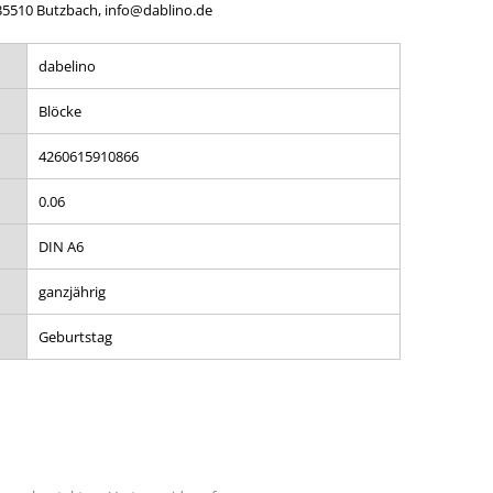
 35510 Butzbach, info@dablino.de
dabelino
Blöcke
4260615910866
0.06
DIN A6
ganzjährig
Geburtstag