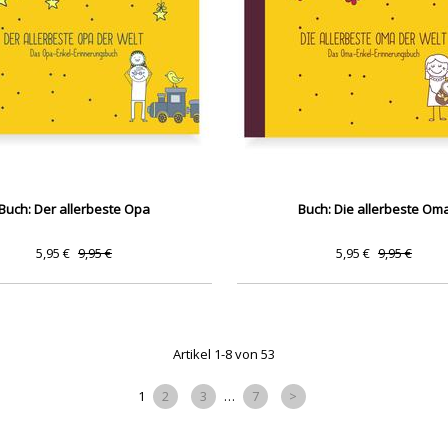
Buch: Der allerbeste Opa
Buch: Die allerbeste Om
5,95 €
9,95 €
5,95 €
9,95 €
Artikel 1-8 von 53
1
2
3
…
7
>