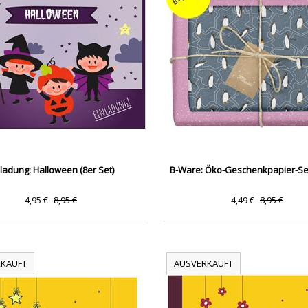
nladung: Halloween (8er Set)
B-Ware: Öko-Geschenkpapier-Set:
4,95 €
8,95 €
4,49 €
8,95 €
KAUFT
AUSVERKAUFT