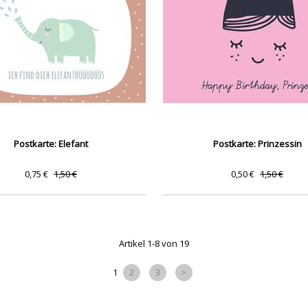
Postkarte: Elefant
Postkarte: Prinzessin
0,75 €
1,50 €
0,50 €
1,50 €
Artikel 1-8 von 19
1
2
3
>