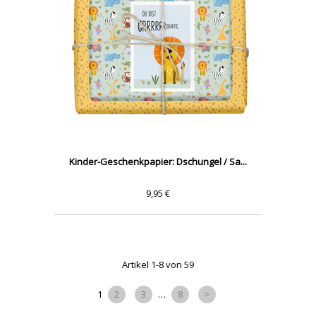
Kinder-Geschenkpapier: Dschungel / Sa...
9,95 €
Artikel 1-8 von 59
1
2
3
…
8
>