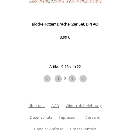
Blöcke: Ritter/ Drache (2er Set, DIN A6)
3,99 €
Artikel 9-16 von 22
<
1
2
3
>
Über uns
AGB
Widerrufsbelehrung
Datenschutz
Impressum
Versand
Händler-Anfrage
Pressekontakt