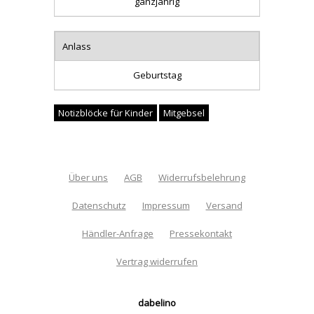
ganzjährig
Anlass
Geburtstag
Notizblöcke für Kinder
Mitgebsel
Über uns
AGB
Widerrufsbelehrung
Datenschutz
Impressum
Versand
Händler-Anfrage
Pressekontakt
Vertrag widerrufen
dabelino