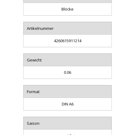
Blöcke
Artikelnummer
4260615911214
Gewicht
0.06
Format
DIN A6
Saison