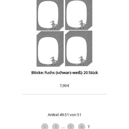
Blöcke: Fuchs (schwarz-weiß): 20 Stück
7,99 €
Artikel 49-51 von 51
<
1
…
5
6
7