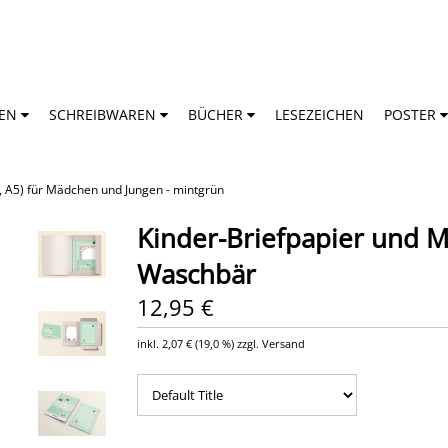
TEN
SCHREIBWAREN
BÜCHER
LESEZEICHEN
POSTER
rt, A5) für Mädchen und Jungen - mintgrün
Kinder-Briefpapier und M
Waschbär
12,95 €
inkl.
2,07 €
(
19,0 %
) zzgl. Versand