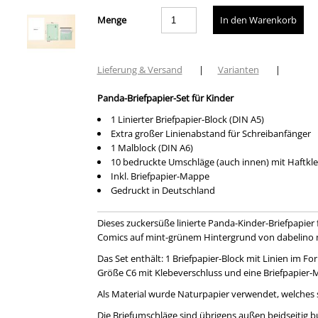
Menge
Lieferung & Versand
|
Varianten
|
Panda-Briefpapier-Set für Kinder
1 Linierter Briefpapier-Block (DIN A5)
Extra großer Linienabstand für Schreibanfänger
1 Malblock (DIN A6)
10 bedruckte Umschläge (auch innen) mit Haftkl
Inkl. Briefpapier-Mappe
Gedruckt in Deutschland
Dieses zuckersüße linierte Panda-Kinder-Briefpapier
Comics auf mint-grünem Hintergrund von dabelino ma
Das Set enthält: 1 Briefpapier-Block mit Linien im F
Größe C6 mit Klebeverschluss und eine Briefpapier
Als Material wurde Naturpapier verwendet, welches 
Die Briefumschläge sind übrigens außen beidseitig 