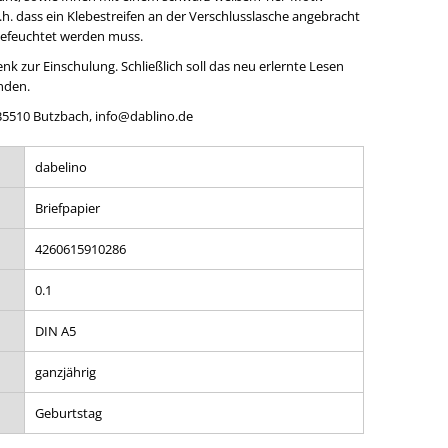
h. dass ein Klebestreifen an der Verschlusslasche angebracht
befeuchtet werden muss.
nk zur Einschulung. Schließlich soll das neu erlernte Lesen
nden.
 35510 Butzbach, info@dablino.de
dabelino
Briefpapier
4260615910286
0.1
DIN A5
ganzjährig
Geburtstag