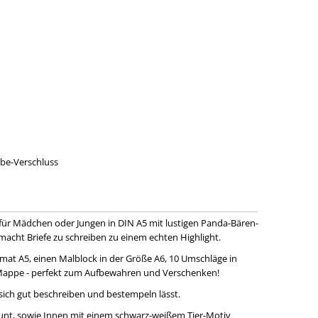
ebe-Verschluss
 für Mädchen oder Jungen in DIN A5 mit lustigen Panda-Bären-
cht Briefe zu schreiben zu einem echten Highlight.
ormat A5, einen Malblock in der Größe A6, 10 Umschläge in
-Mappe - perfekt zum Aufbewahren und Verschenken!
sich gut beschreiben und bestempeln lässt.
bunt, sowie Innen mit einem schwarz-weißem Tier-Motiv