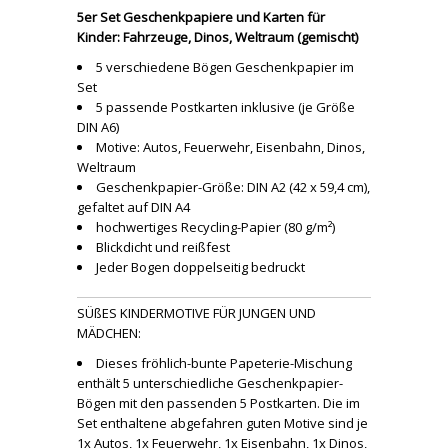
5er Set Geschenkpapiere und Karten für
Kinder: Fahrzeuge, Dinos, Weltraum (gemischt)
5 verschiedene Bögen Geschenkpapier im
Set
5 passende Postkarten inklusive (je Größe
DIN A6)
Motive: Autos, Feuerwehr, Eisenbahn, Dinos,
Weltraum
Geschenkpapier-Größe: DIN A2 (42 x 59,4 cm),
gefaltet auf DIN A4
hochwertiges Recycling-Papier (80 g/m²)
Blickdicht und reißfest
Jeder Bogen doppelseitig bedruckt
SÜßES KINDERMOTIVE FÜR JUNGEN UND
MÄDCHEN:
Dieses fröhlich-bunte Papeterie-Mischung
enthält 5 unterschiedliche Geschenkpapier-
Bögen mit den passenden 5 Postkarten. Die im
Set enthaltene abgefahren guten Motive sind je
1x Autos, 1x Feuerwehr, 1x Eisenbahn, 1x Dinos,