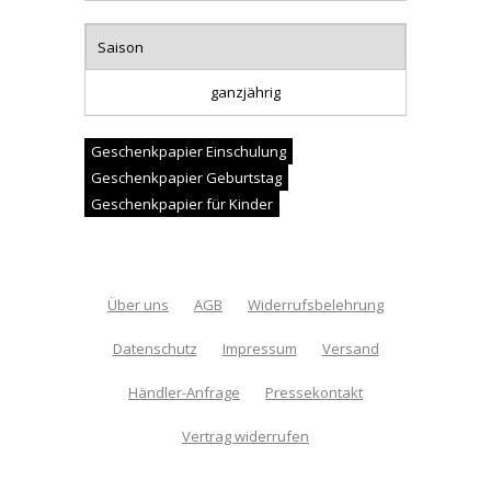
Saison
ganzjährig
Geschenkpapier Einschulung
Geschenkpapier Geburtstag
Geschenkpapier für Kinder
Über uns
AGB
Widerrufsbelehrung
Datenschutz
Impressum
Versand
Händler-Anfrage
Pressekontakt
Vertrag widerrufen