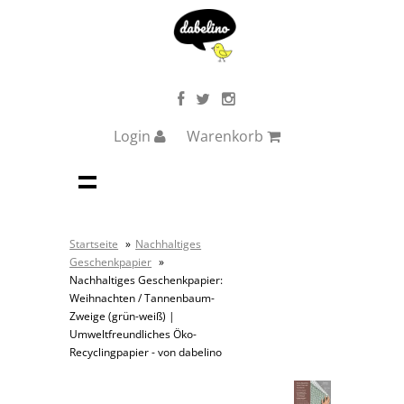
Login
Warenkorb
Startseite
»
Nachhaltiges
Geschenkpapier
»
Nachhaltiges Geschenkpapier:
Weihnachten / Tannenbaum-
Zweige (grün-weiß) |
Umweltfreundliches Öko-
Recyclingpapier - von dabelino