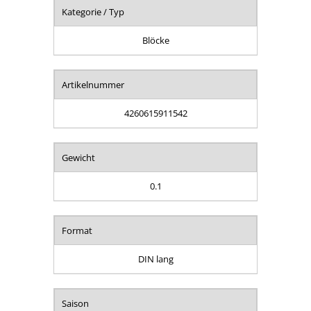
Kategorie / Typ
Blöcke
Artikelnummer
4260615911542
Gewicht
0.1
Format
DIN lang
Saison