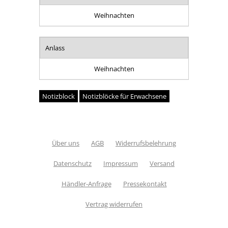
Weihnachten
Anlass
Weihnachten
Notizblock
Notizblöcke für Erwachsene
Über uns
AGB
Widerrufsbelehrung
Datenschutz
Impressum
Versand
Händler-Anfrage
Pressekontakt
Vertrag widerrufen