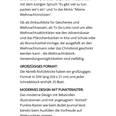
mit dem lustigen Spruch "Es gibt viel zu tun,
packen wir's ein" und 1x das Motiv "Meine
Weihnachtsnotizen".
Ob als Einkaufsliste für Geschenke und
Weihnachtsessen, als To Do-Liste rund um alles
Weihnachtsaktivitäten wie den Adventsbasar
und das Plätzchenbacken in Kita und Schule oder
als Wunschzettel-Vorlage, die ausgefüllt an den
Weihnachtsmann oder das Christkind geschickt
werden kann - die Weihnachtsblock-
Verwendungsmöglichkeiten sind vielfältig.
GROßZÜGIGES FORMAT:
Die Abreiß-Notizblöcke haben ein großzügiges
Format in DIN lang (9,8 x 21 cm) und jeder
Schreibblock enthält 25 Blatt.
MODERNES DESIGN
MIT PUNKTERASTER:
Das moderne Design mit liebevollen
Illustrationen und mit angesagtem "dotted"
Punkte-Raster wie beim Bullet Journal lässt
bereits beim Ausfüllen die Vorfreude auf
Weihnachten steigen.