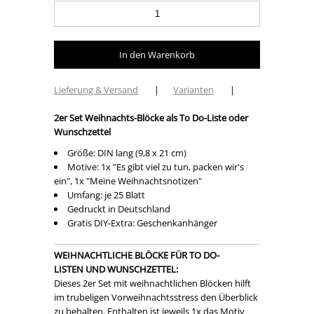
Lieferung & Versand
|
Varianten
|
2er Set Weihnachts-Blöcke als To Do-Liste oder
Wunschzettel
Größe: DIN lang (9,8 x 21 cm)
Motive: 1x "Es gibt viel zu tun, packen wir's
ein", 1x "Meine Weihnachtsnotizen"
Umfang: je 25 Blatt
Gedruckt in Deutschland
Gratis DIY-Extra: Geschenkanhänger
WEIHNACHTLICHE BLÖCKE FÜR TO DO-
LISTEN UND WUNSCHZETTEL:
Dieses 2er Set mit weihnachtlichen Blöcken hilft
im trubeligen Vorweihnachtsstress den Überblick
zu behalten. Enthalten ist jeweils 1x das Motiv