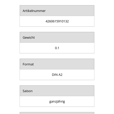
Artikelnummer
4260615910132
Gewicht
0.1
Format
DIN A2
Saison
ganzjährig