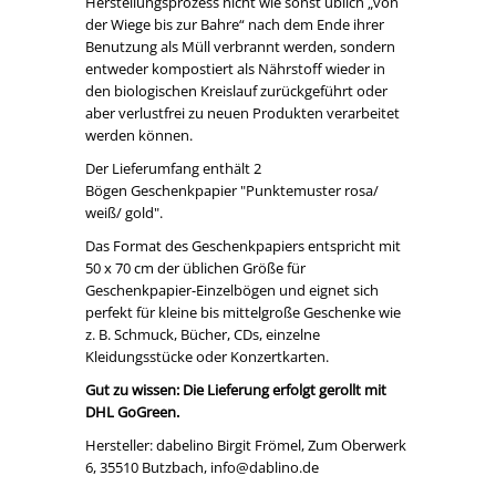
Herstellungsprozess nicht wie sonst üblich „von
der Wiege bis zur Bahre“ nach dem Ende ihrer
Benutzung als Müll verbrannt werden, sondern
entweder kompostiert als Nährstoff wieder in
den biologischen Kreislauf zurückgeführt oder
aber verlustfrei zu neuen Produkten verarbeitet
werden können.
Der Lieferumfang enthält 2
Bögen Geschenkpapier "Punktemuster rosa/
weiß/ gold".
Das Format des Geschenkpapiers entspricht mit
50 x 70 cm der üblichen Größe für
Geschenkpapier-Einzelbögen und eignet sich
perfekt für kleine bis mittelgroße Geschenke wie
z. B. Schmuck, Bücher, CDs, einzelne
Kleidungsstücke oder Konzertkarten.
Gut zu wissen: Die Lieferung erfolgt gerollt mit
DHL GoGreen.
Hersteller: dabelino Birgit Frömel, Zum Oberwerk
6, 35510 Butzbach, info@dablino.de