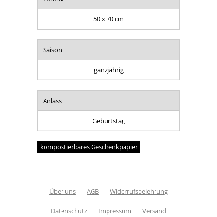
50 x 70 cm
Saison
ganzjährig
Anlass
Geburtstag
kompostierbares Geschenkpapier
Über uns
AGB
Widerrufsbelehrung
Datenschutz
Impressum
Versand