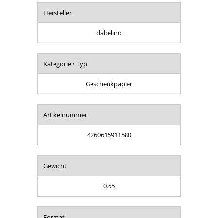
Hersteller
dabelino
Kategorie / Typ
Geschenkpapier
Artikelnummer
4260615911580
Gewicht
0.65
Format