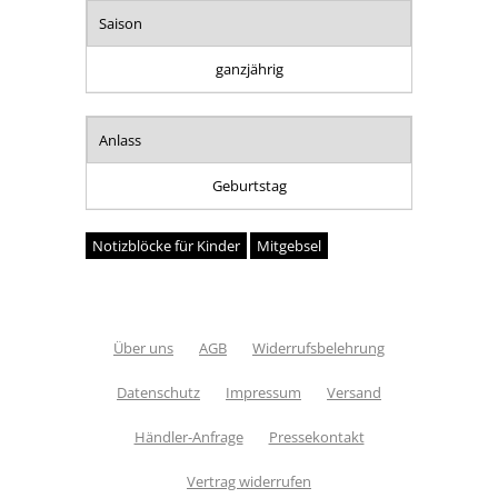
Saison
ganzjährig
Anlass
Geburtstag
Notizblöcke für Kinder
Mitgebsel
Über uns
AGB
Widerrufsbelehrung
Datenschutz
Impressum
Versand
Händler-Anfrage
Pressekontakt
Vertrag widerrufen