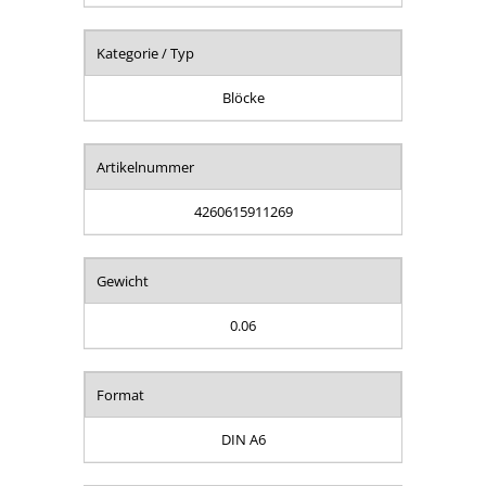
Kategorie / Typ
Blöcke
Artikelnummer
4260615911269
Gewicht
0.06
Format
DIN A6