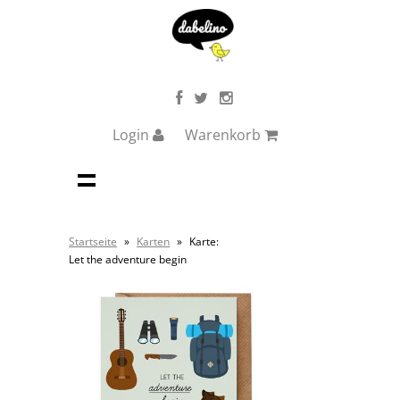
Login
Warenkorb
Startseite
»
Karten
»
Karte:
Let the adventure begin