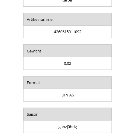
Artikelnummer
4260615911092
Gewicht
0.02
Format
DIN A6
Saison
ganzjährig