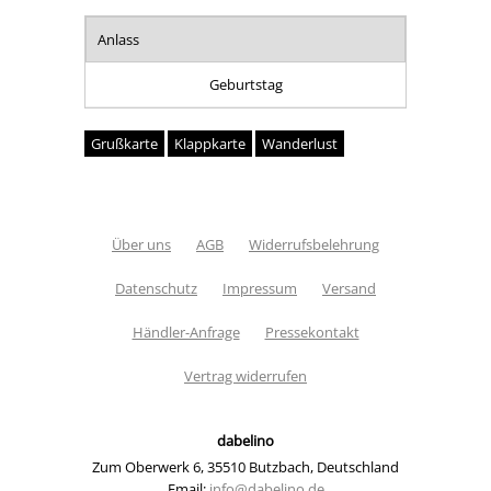
Anlass
Geburtstag
Grußkarte
Klappkarte
Wanderlust
Über uns
AGB
Widerrufsbelehrung
Datenschutz
Impressum
Versand
Händler-Anfrage
Pressekontakt
Vertrag widerrufen
dabelino
Zum Oberwerk 6
,
35510 Butzbach
,
Deutschland
Email:
info@dabelino.de