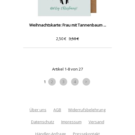
Weihnachtskarte: Frau mit Tannenbaum ...
2,50 €
3,50 €
Artikel 1-8 von 27
1
2
3
4
>
Über uns
AGB
Widerrufsbelehrung
Datenschutz
Impressum
Versand
Händler-Anfrage
Pressekontakt