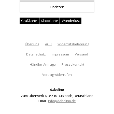
Hochzeit
Grußkarte
Klappkarte
Wanderlust
Über uns
AGB
Widerrufsbelehrung
Datenschutz
Impressum
Versand
Händler-Anfrage
Pressekontakt
Vertrag widerrufen
dabelino
Zum Oberwerk 6
,
35510 Butzbach
,
Deutschland
Email:
info@dabelino.de