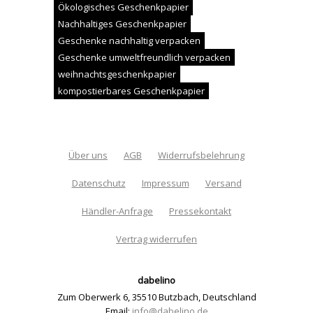
Ökologisches Geschenkpapier
Nachhaltiges Geschenkpapier
Geschenke nachhaltig verpacken
Geschenke umweltfreundlich verpacken
weihnachtsgeschenkpapier
kompostierbares Geschenkpapier
Über uns
AGB
Widerrufsbelehrung
Datenschutz
Impressum
Versand
Händler-Anfrage
Pressekontakt
Vertrag widerrufen
dabelino
Zum Oberwerk 6
,
35510 Butzbach
,
Deutschland
Email:
info@dabelino.de