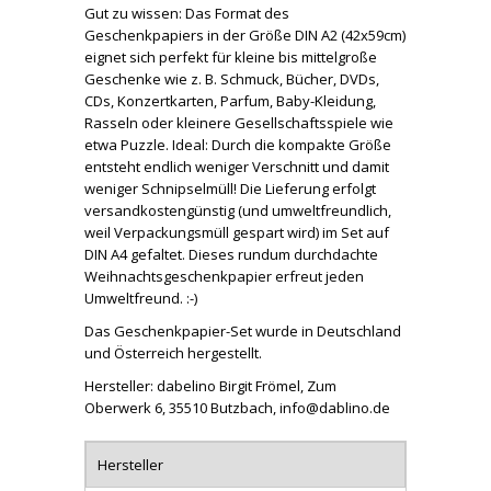
Gut zu wissen: Das Format des
Geschenkpapiers in der Größe DIN A2 (42x59cm)
eignet sich perfekt für kleine bis mittelgroße
Geschenke wie z. B. Schmuck, Bücher, DVDs,
CDs, Konzertkarten, Parfum, Baby-Kleidung,
Rasseln oder kleinere Gesellschaftsspiele wie
etwa Puzzle. Ideal: Durch die kompakte Größe
entsteht endlich weniger Verschnitt und damit
weniger Schnipselmüll! Die Lieferung erfolgt
versandkostengünstig (und umweltfreundlich,
weil Verpackungsmüll gespart wird) im Set auf
DIN A4 gefaltet. Dieses rundum durchdachte
Weihnachtsgeschenkpapier erfreut jeden
Umweltfreund. :-)
Das Geschenkpapier-Set wurde in Deutschland
und Österreich hergestellt.
Hersteller: dabelino Birgit Frömel, Zum
Oberwerk 6, 35510 Butzbach, info@dablino.de
Hersteller