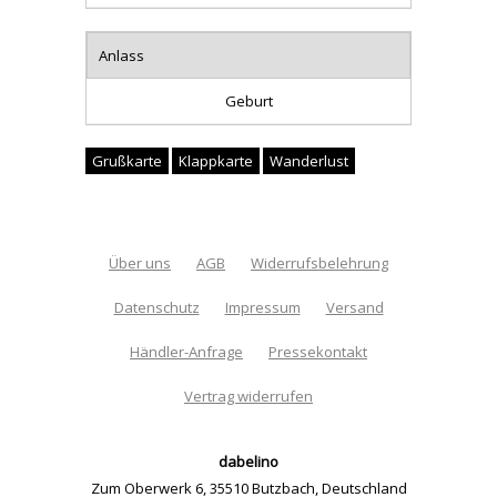
Anlass
Geburt
Grußkarte
Klappkarte
Wanderlust
Über uns
AGB
Widerrufsbelehrung
Datenschutz
Impressum
Versand
Händler-Anfrage
Pressekontakt
Vertrag widerrufen
dabelino
Zum Oberwerk 6
,
35510 Butzbach
,
Deutschland