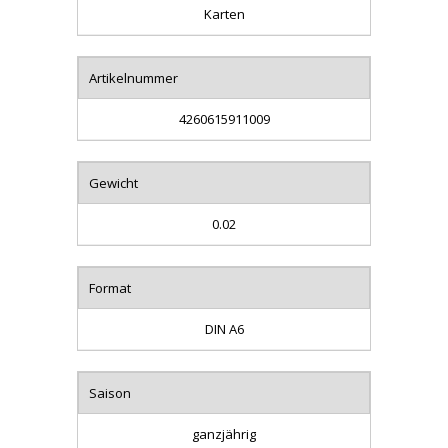
Karten
Artikelnummer
4260615911009
Gewicht
0.02
Format
DIN A6
Saison
ganzjährig