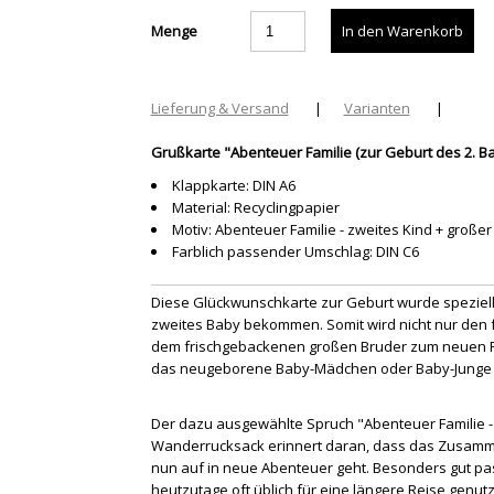
Menge
Lieferung & Versand
|
Varianten
|
Grußkarte "Abenteuer Familie (zur Geburt des 2. B
Klappkarte: DIN A6
Material: Recyclingpapier
Motiv: Abenteuer Familie - zweites Kind + große
Farblich passender Umschlag: DIN C6
Diese Glückwunschkarte zur Geburt wurde speziell 
zweites Baby bekommen. Somit wird nicht nur den 
dem frischgebackenen großen Bruder zum neuen Fam
das neugeborene Baby-Mädchen oder Baby-Junge 
Der dazu ausgewählte Spruch "Abenteuer Familie 
Wanderrucksack erinnert daran, dass das Zusamme
nun auf in neue Abenteuer geht. Besonders gut pas
heutzutage oft üblich für eine längere Reise genutz