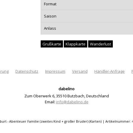
Format
Saison
Anlass
Grußkarte
Klappkarte
Wanderlust
hrung
Datenschutz
Impressum
Versand
Händler-Anfrage
dabelino
Zum Oberwerk 6
,
35510 Butzbach
,
Deutschland
Email:
info@dabelino.de
burt - Abenteuer Familie (zweites Kind + großer Bruder) (Karten) | Artikelnummer: