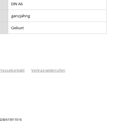
DIN A6
ganzjährig
Geburt
Pressekontakt
Vertrag widerrufen
 4260615911016