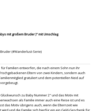
abys mit großem Bruder )" mit Umschlag
r Bruder (#Wanderlust-Serie)
für Familien entworfen, die nach einem Sohn nun ihr
frischgebackenen Eltern von zwei Kindern, sondern auch
ilienmitglied gratuliert und dem potentiellen Neid auf
vorgebeugt.
- Glückwunsch zu Baby Nummer 2" und das Motiv mit
nwachsen als Familie immer auch eine Reise ist und es
st das Motiv übrigens auch, wenn die Elternzeit wie
t wird und die Familie sich hierfür ein ein Geld-Geschenk für