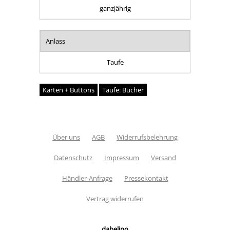
ganzjährig
Anlass
Taufe
Karten + Buttons
Taufe: Bücher
Über uns
AGB
Widerrufsbelehrung
Datenschutz
Impressum
Versand
Händler-Anfrage
Pressekontakt
Vertrag widerrufen
dabelino