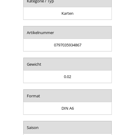
Kategorie / Typ
Karten
Artikelnummer
0797035934867
Gewicht
0.02
Format
DIN A6
Saison