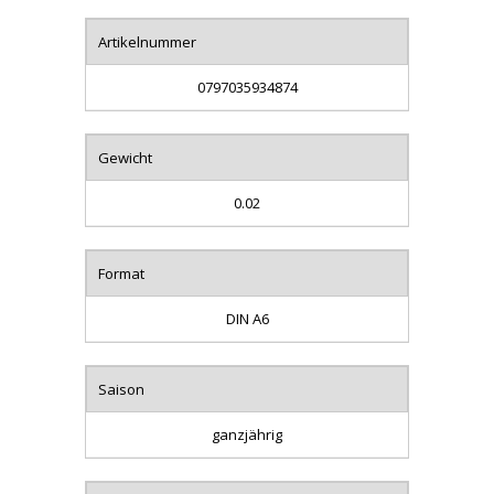
Artikelnummer
0797035934874
Gewicht
0.02
Format
DIN A6
Saison
ganzjährig