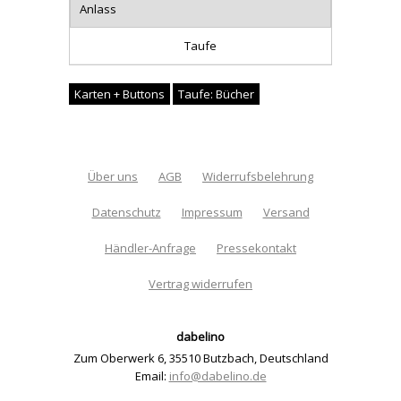
Anlass
Taufe
Karten + Buttons
Taufe: Bücher
Über uns
AGB
Widerrufsbelehrung
Datenschutz
Impressum
Versand
Händler-Anfrage
Pressekontakt
Vertrag widerrufen
dabelino
Zum Oberwerk 6
,
35510 Butzbach
,
Deutschland
Email:
info@dabelino.de