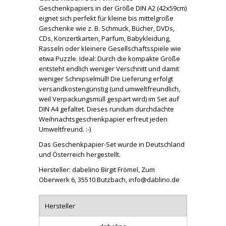
Geschenkpapiers in der Größe DIN A2 (42x59cm)
eignet sich perfekt für kleine bis mittelgroße
Geschenke wie z. B. Schmuck, Bücher, DVDs,
CDs, Konzertkarten, Parfum, Babykleidung,
Rasseln oder kleinere Gesellschaftsspiele wie
etwa Puzzle. Ideal: Durch die kompakte Größe
entsteht endlich weniger Verschnitt und damit
weniger Schnipselmüll! Die Lieferung erfolgt
versandkostengünstig (und umweltfreundlich,
weil Verpackungsmüll gespart wird) im Set auf
DIN A4 gefaltet. Dieses rundum durchdachte
Weihnachtsgeschenkpapier erfreut jeden
Umweltfreund. :-)
Das Geschenkpapier-Set wurde in Deutschland
und Österreich hergestellt.
Hersteller: dabelino Birgit Frömel, Zum
Oberwerk 6, 35510 Butzbach, info@dablino.de
Hersteller