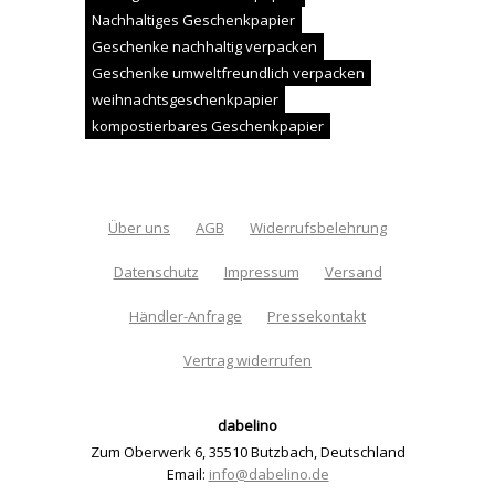
Nachhaltiges Geschenkpapier
Geschenke nachhaltig verpacken
Geschenke umweltfreundlich verpacken
weihnachtsgeschenkpapier
kompostierbares Geschenkpapier
Über uns
AGB
Widerrufsbelehrung
Datenschutz
Impressum
Versand
Händler-Anfrage
Pressekontakt
Vertrag widerrufen
dabelino
Zum Oberwerk 6
,
35510 Butzbach
,
Deutschland
Email:
info@dabelino.de