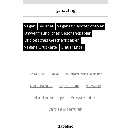
ganzjährig
vegan
V-Label
veganes Geschenkpapier
Umweltfreundliches Geschenkpapier
Ökologisches Geschenkpapier
vegane Grußkarte
Blauer Engel
Über uns
AGB
Widerrufsbelehrung
Datenschutz
Impressum
Versand
Händler-Anfrage
Pressekontakt
Vertrag widerrufen
dabelino