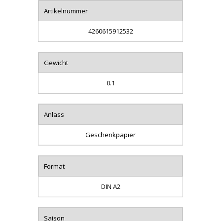
Artikelnummer
4260615912532
Gewicht
0.1
Anlass
Geschenkpapier
Format
DIN A2
Saison