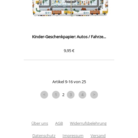
Kinder-Geschenkpapier: Autos / Fahrze...
9,95 €
Artikel 9-16 von 25
<
1
2
3
4
>
Über uns
AGB
Widerrufsbelehrung
Datenschutz
Impressum
Versand