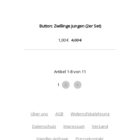
Button: Zwillinge Jungen (2er Set)
1,00 €
4,00 €
Artikel 1-8 von 11
1
2
>
Über uns
AGB
Widerrufsbelehrung
Datenschutz
Impressum
Versand
Händler-Anfrage
Pressekontakt