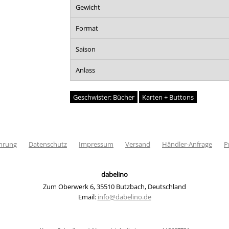
Gewicht
Format
Saison
Anlass
Geschwister: Bücher
Karten + Buttons
hrung
Datenschutz
Impressum
Versand
Händler-Anfrage
P
dabelino
Zum Oberwerk 6
,
35510 Butzbach
,
Deutschland
Email:
info@dabelino.de