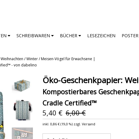
TEN
SCHREIBWAREN
BÜCHER
LESEZEICHEN
POSTE
Weihnachten / Winter / Meisen-Vögel für Erwachsene |
fied™ - von dabelino
Öko-Geschenkpapier: Wei
Kompostierbares Geschenkpapi
Cradle Certified™
5,40 €
6,00 €
inkl.
0,86 €
(
19,0 %
) zzgl. Versand