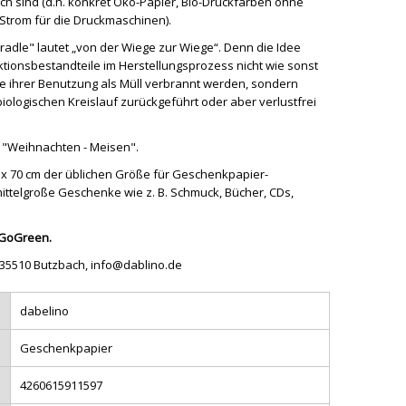
h sind (d.h. konkret Öko-Papier, Bio-Druckfarben ohne
Strom für die Druckmaschinen).
Cradle" lautet „von der Wiege zur Wiege“. Denn die Idee
ktionsbestandteile im Herstellungsprozess nicht wie sonst
e ihrer Benutzung als Müll verbrannt werden, sondern
iologischen Kreislauf zurückgeführt oder aber verlustfrei
 "Weihnachten - Meisen".
 x 70 cm der üblichen Größe für Geschenkpapier-
mittelgroße Geschenke wie z. B. Schmuck, Bücher, CDs,
L GoGreen.
, 35510 Butzbach, info@dablino.de
dabelino
Geschenkpapier
4260615911597