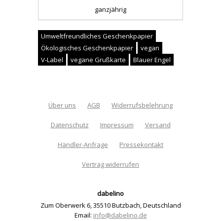
ganzjährig
Umweltfreundliches Geschenkpapier
Ökologisches Geschenkpapier
vegan
V-Label
vegane Grußkarte
Blauer Engel
Über uns
AGB
Widerrufsbelehrung
Datenschutz
Impressum
Versand
Händler-Anfrage
Pressekontakt
Vertrag widerrufen
dabelino
Zum Oberwerk 6
,
35510 Butzbach
,
Deutschland
Email:
info@dabelino.de