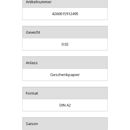
Artikelnummer
4260615912495
Gewicht
0.02
Anlass
Geschenkpapier
Format
DIN A2
Saison